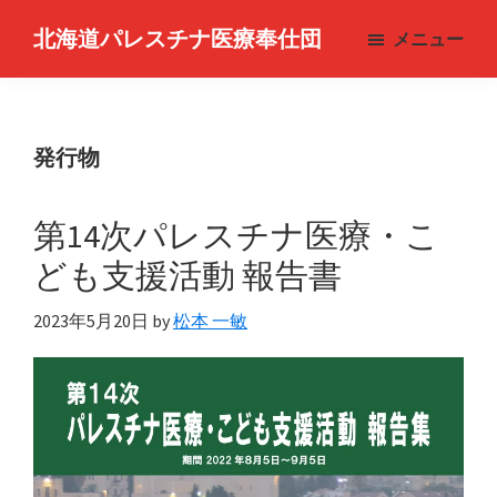
Skip
北海道パレスチナ医療奉仕団
メニュー
to
Hokkaido
main
Medical
content
Service
発行物
for
Palestine
第14次パレスチナ医療・こ
ども支援活動 報告書
2023年5月20日
by
松本 一敏