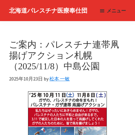
Skip
北海道パレスチナ医療奉仕団
メニュー
to
Hokkaido
main
Medical
content
Service
ご案内：パレスチナ連帯凧
for
Palestine
揚げアクション札幌
（2025/11/8）中島公園
2025年10月23日
by
松本 一敏