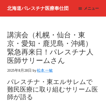
Skip
北海道パレスチナ医療奉仕団
メニュー
to
Hokkaido
main
Medical
content
Service
講演会（札幌・仙台・東
for
Palestine
京・愛知・鹿児島・沖縄）
緊急再来日！パレスチナ人
医師サリームさん
2025年8月28日
by
松本 一敏
パレスチナ・東エルサレムで
難民医療に取り組むサリーム医
師が語る