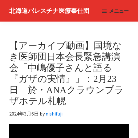
Skip
北海道パレスチナ医療奉仕団
メニュー
to
Hokkaido
main
Medical
content
Service
【アーカイブ動画】国境な
for
Palestine
き医師団日本会長緊急講演
会「中嶋優子さんと語る
『ガザの実情』」：2月23
日 於・ANAクラウンプラ
ザホテル札幌
2024年3月6日
by
nishifuji