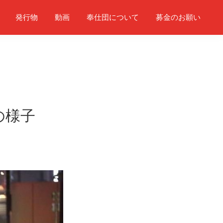
発行物
動画
奉仕団について
募金のお願い
の様子