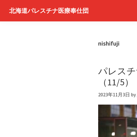
Skip
Skip
北海道パレスチナ医療奉仕団
to
to
Hokkaido
primary
main
Medical
navigation
content
Service
nishifuji
for
Palestine
パレスチ
（11/5）
2023年11月3日
by