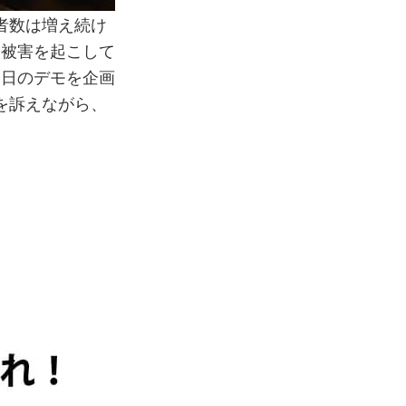
者数は増え続け
な被害を起こして
今日のデモを企画
を)を訴えながら、