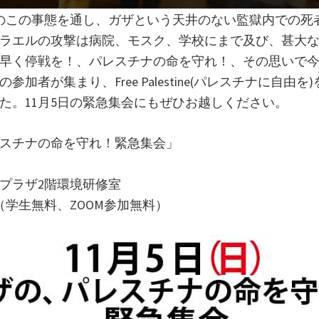
のこの事態を通し、ガザという天井のない監獄内での死
ラエルの攻撃は病院、モスク、学校にまで及び、甚大
早く停戦を！、パレスチナの命を守れ！、その思いで
参加者が集まり、Free Palestine(パレスチナに自由
た。11月5日の緊急集会にもぜひお越しください。
スチナの命を守れ！緊急集会」
プラザ2階環境研修室
（学生無料、ZOOM参加無料）