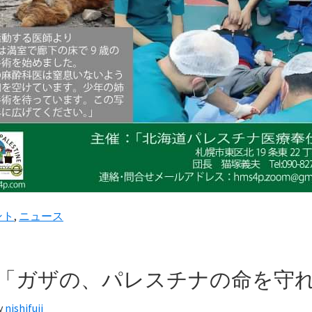
ント
,
ニュース
「ガザの、パレスチナの命を守
y
nishifuji